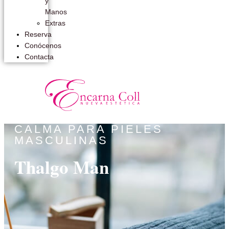
y
Manos
Extras
Reserva
Conócenos
Contacta
CALMA PARA PIELES
MASCULINAS
Thalgo Man