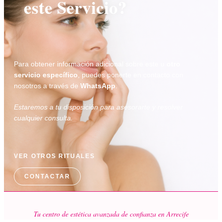
este Servicio?
Para obtener información adicional sobre este u
otro
servicio específico
, puedes ponerte en contacto con
nosotros a través de
WhatsApp
.
Estaremos a tu disposición para asesorarte y resolver
cualquier consulta.
VER OTROS RITUALES
CONTACTAR
Tu centro de estética avanzada de confianza en Arrecife