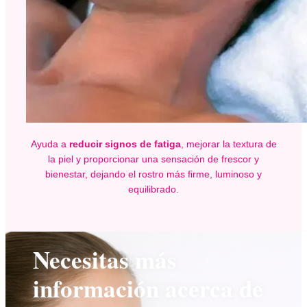
Ayuda a
reducir signos de fatiga
, mejorar la textura de
la piel y proporcionar una sensación de frescor y
bienestar, dejando el rostro más firme, luminoso y
equilibrado.
Necesitas más
información acerca de