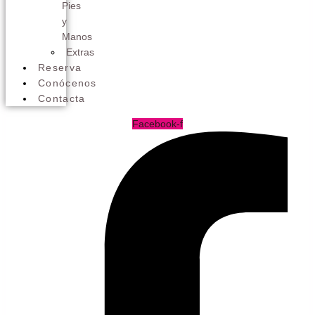
Pies
y
Manos
Extras
Reserva
Conócenos
Contacta
Facebook-f