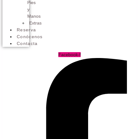
Pies
y
Manos
Extras
Reserva
Conócenos
Contacta
Facebook-f