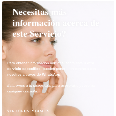
Necesitas más
información acerca de
este Servicio?
Para obtener información adicional sobre este u
otro
servicio específico
, puedes ponerte en contacto con
nosotros a través de
WhatsApp
.
Estaremos a tu disposición para asesorarte y resolver
cualquier consulta.
VER OTROS RITUALES