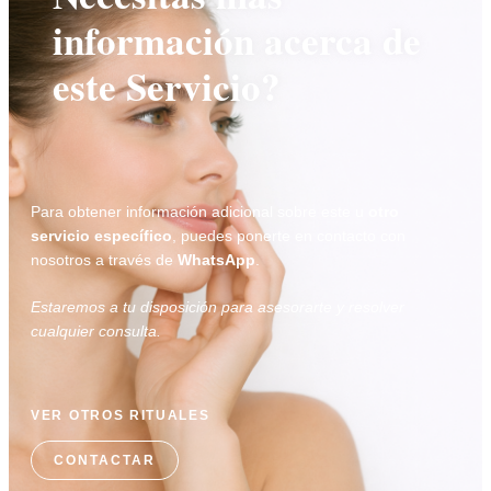
información acerca de
este Servicio?
Para obtener información adicional sobre este u
otro
servicio específico
, puedes ponerte en contacto con
nosotros a través de
WhatsApp
.
Estaremos a tu disposición para asesorarte y resolver
cualquier consulta.
VER OTROS RITUALES
CONTACTAR