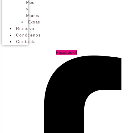
Pies
y
Manos
Extras
Reserva
Conócenos
Contacta
Facebook-f